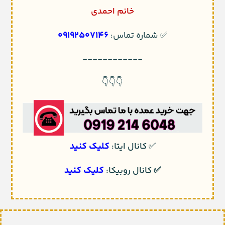
خانم احمدی
09192507146
✅ شماره تماس:
------------
👇👇👇
کلیک کنید
✅
کانال ایتا:
کلیک کنید
✅
کانال روبیکا: