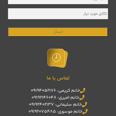
شهر
*
کالای
مورد
نیاز
تماس با ما
خانم کریمی: 09194052176
خانم امیری: 09192146048
خانم سلیمانی: 09192402137
خانم موسوی: 09192075485