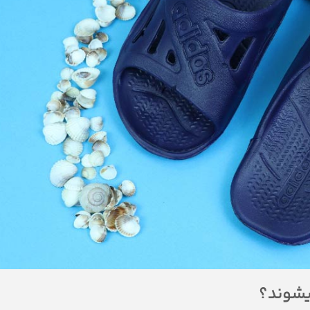
یشوند؟