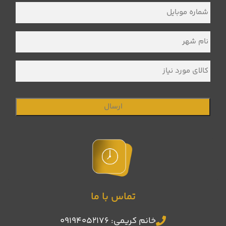
خانوادگی
*
شماره
موبایل
*
نام
شهر
*
کالای
مورد
نیاز
تماس با ما
خانم کریمی: 09194052176