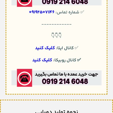
09192507146
✅ شماره تماس:
------------
👇👇👇
کلیک کنید
✅
کانال ایتا:
کلیک کنید
✅
کانال روبیکا:
نحوه تولید دمپایی