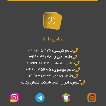
تماس با ما
خانم کریمی: 09194052176
خانم امیری: 09192146048
خانم سلیمانی: 09192402137
خانم موسوی: 09192075485
خانم احمدی: 09192507146
آدرس: ایران، قم، شرکت کفش رکاب