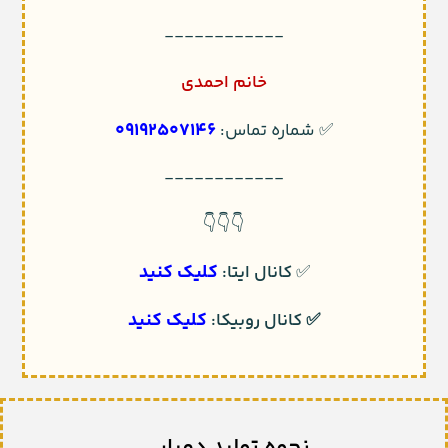
------------
خانم احمدی
09192507146
✅ شماره تماس:
------------
👇👇👇
کلیک کنید
✅
کانال ایتا:
کلیک کنید
✅
کانال روبیکا:
نحوه تولید دمپایی