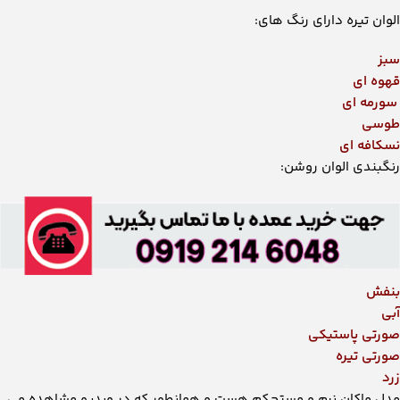
الوان تیره دارای رنگ های:
سبز
قهوه ای
سورمه ای
طوسی
نسکافه ای
رنگبندی الوان روشن:
بنفش
آبی
صورتی پاستیکی
صورتی تیره
زرد
مدل ماکان نرم و مستحکم هست و همانطور که در ویدیو مشاهده می