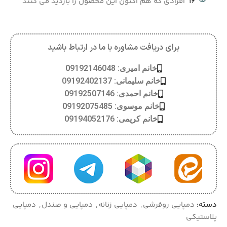
16
افرادی که هم اکنون این محصول را بازدید می کنند
برای دریافت مشاوره با ما در ارتباط باشید
خانم امیری: 09192146048
خانم سلیمانی: 09192402137
خانم احمدی: 09192507146
خانم موسوی: 09192075485
خانم کریمی: 09194052176
دسته:
دمپایی روفرشی
,
دمپایی زنانه
,
دمپایی و صندل
,
دمپایی
پلاستیکی