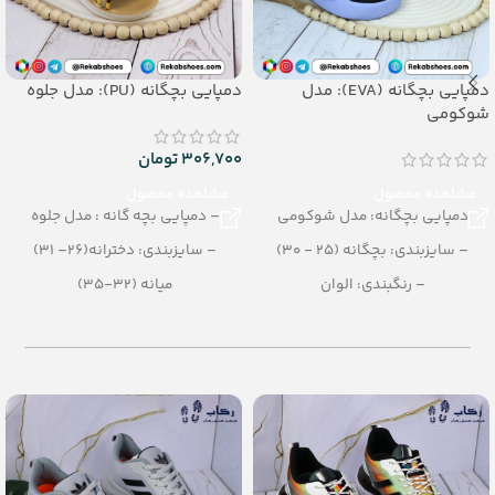
دمپایی بچگانه (EVA): مدل
دمپایی بچگانه (PU): مدل جلوه
شوکومی
306,700
تومان
مشاهده محصول
مشاهده محصول
دمپایی بچگانه: مدل شوکومی
– دمپایی بچه گانه : مدل جلوه
– سایزبندی: بچگانه (25 - 30)
– سایزبندی: دخترانه(26– 31)
– رنگبندی: الوان
میانه (32-35)
– تعداد در کارتن: 24 جفت
– رنگبندی در کارتن: الوان
– جنس: evasoft
– تعداد در کارتن:24 جفت
– جنس: PU