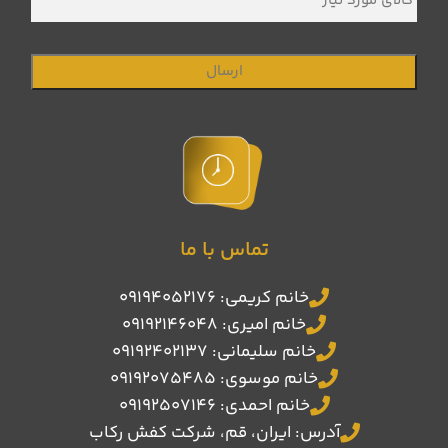
مورد
نیاز
تماس با ما
خانم کریمی: 09194052176
خانم امیری: 09192146048
خانم سلیمانی: 09192402137
خانم موسوی: 09192075485
خانم احمدی: 09192507146
آدرس: ایران، قم، شرکت کفش رکاب