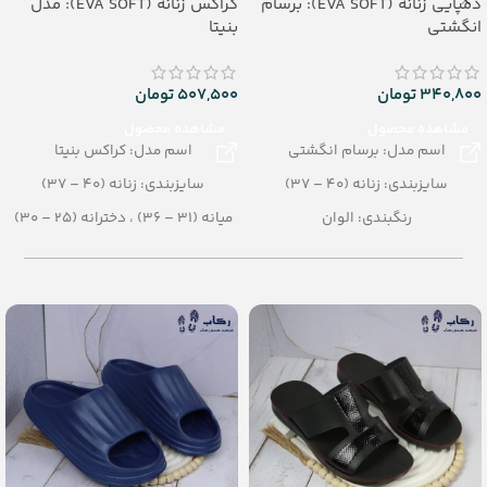
دمپایی زنانه (EVA SOFT): برسام
کراکس زنانه (EVA SOFT): مدل
انگشتی
بنیتا
340,800
تومان
507,500
تومان
مشاهده محصول
مشاهده محصول
اسم مدل: برسام انگشتی
اسم مدل: کراکس بنیتا
سایزبندی: زنانه (40 – 37)
سایزبندی: زنانه (40 – 37)
رنگبندی: الوان
میانه (31 – 36) ، دخترانه (25 – 30)
تعداد در کارتن: 16 جفت
رنگبندی: الوان
جنس: EVA SOFT
تعداد در کارتن: 12 جفت
جنس: SOFT EVA