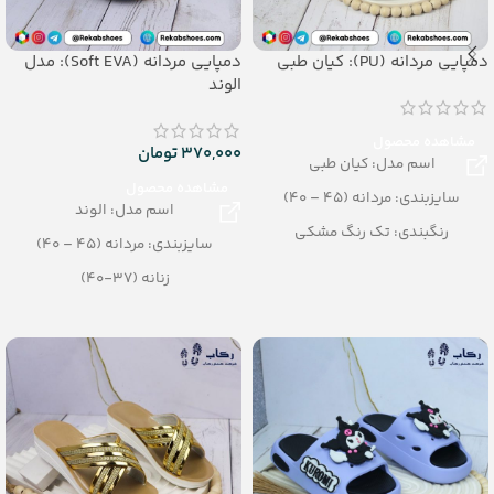
دمپایی مردانه (PU): کیان طبی
دمپایی مردانه (Soft EVA): مدل
الوند
مشاهده محصول
370,000
تومان
اسم مدل: کیان طبی
مشاهده محصول
سایزبندی: مردانه (45 – 40)
اسم مدل: الوند
رنگبندی: تک رنگ مشکی
سایزبندی: مردانه (45 – 40)
تعداد در کارتن: 12 جفت
زنانه (37-40)
جنس: PU
رنگبندی: الوان
تعداد در کارتن: 12 جفت
جنس: SOFT EVA