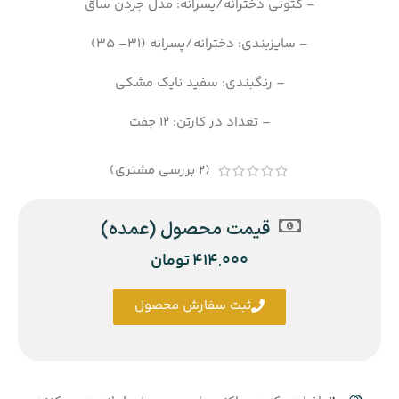
– کتونی دخترانه/پسرانه: مدل جردن ساق
– سایزبندی: دخترانه/پسرانه (31– 35)
– رنگبندی: سفید نایک مشکی
– تعداد در کارتن: 12 جفت
(
2
بررسی مشتری)
قیمت محصول (عمده)
414,000
تومان
ثبت سفارش محصول