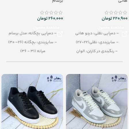
هانی
برسام
220,900
تومان
260,000
تومان
مشاهده محصول
مشاهده محصول
– دمپایی نقلی: دینو هانی
– دمپایی بچگانه: مدل برسام
– سایزبندی: نقلی(22-27)
– سایزبندی: بچگانه (26– 30)
– رنگبندی در کارتن: الوان
میانه (31 - 36)
– تعداد در کارتن:30 جفت
– رنگبندی: الوان
– جنس: Airblowing
– تعداد در کارتن: 20 جفت
– جنس: SOFT EVA