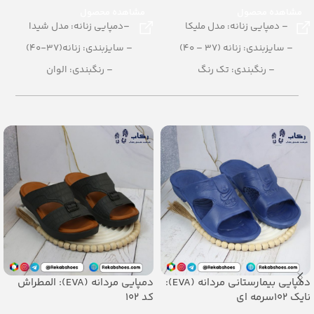
مشاهده محصول
مشاهده محصول
– دمپایی زنانه: مدل ملیکا
–دمپایی زنانه: مدل شیدا
– سایزبندی: زنانه (37 – 40)
– سایزبندی: زنانه(37-40)
– رنگبندی: تک رنگ
– رنگبندی: الوان
– تعداد در کارتن: 12 جفت
– تعداد در کارتن: 24 جفت
– جنس:PU
– جنس: فرمول ترکیبی
دمپایی بیمارستانی مردانه (EVA):
دمپایی مردانه (EVA): المطراش
نایک 102سرمه ای
کد 102