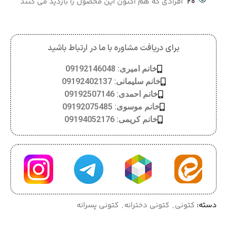
20
افرادی که هم اکنون این محصول را بازدید می کنند
برای دریافت مشاوره با ما در ارتباط باشید
خانم امیری: 09192146048
خانم سلیمانی: 09192402137
خانم احمدی: 09192507146
خانم موسوی: 09192075485
خانم کریمی: 09194052176
دسته:
کتونی
,
کتونی دخترانه
,
کتونی پسرانه