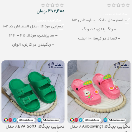
472,400
تومان
مشاهده محصول
– اسم مدل:
نایک بیمارستانی 102
مشاهده محصول
دمپایی مردانه: مدل المطراش کد 102
– رنگ بندی:
تک رنگ
– سایزبندی: مردانه(41 – 44)
– تعداد در کیسه:
110جفت
– رنگبندی در کارتن: الوان
– جنس:
EVA
– تعداد در کارتن:12 جفت
– سایزبندی:
مردانه (40 تا 45)
– جنس زیره : eva
–جنس رویه : pvc
دمپایی بچگانه(Airblowing): مدل
دمپایی بچگانه (EVA Soft): مدل