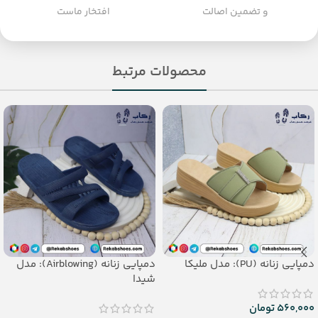
و تضمین اصالت
افتخار ماست
محصولات مرتبط
دمپایی زنانه (PU): مدل ملیکا
دمپایی زنانه (Airblowing): مدل
شیدا
560,000
تومان