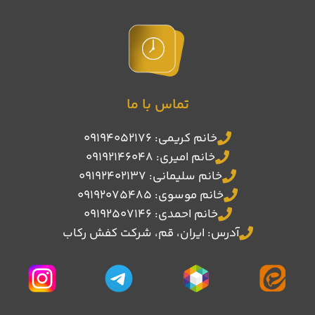
تماس با ما
خانم کریمی: 09194052176
خانم امیری: 09192146048
خانم سلیمانی: 09192402137
خانم موسوی: 09192075485
خانم احمدی: 09192507146
آدرس: ایران، قم، شرکت کفش رکاب