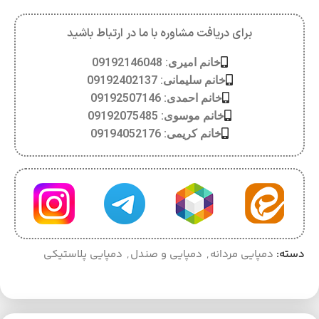
برای دریافت مشاوره با ما در ارتباط باشید
خانم امیری: 09192146048
خانم سلیمانی: 09192402137
خانم احمدی: 09192507146
خانم موسوی: 09192075485
خانم کریمی: 09194052176
دسته:
دمپایی مردانه
,
دمپایی و صندل
,
دمپایی پلاستیکی