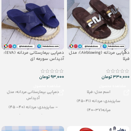
دمپایی مردانه (Airblowing): مدل
دمپایی بیمارستانی مردانه (EVA):
فیلا
آدیداس سورمه ای
330,000
تومان
93,000
تومان
مشاهده محصول
مشاهده محصول
اسم مدل: فیلا
دمپایی بیمارستانی مردانه: مدل
آدیداس
سایزبندی: مردانه (41-45)
– سایزبندی: مردانه (40– 45)
میانه(37-40)
– رنگبندی: تک رنگ
رنگبندی: الوان
– تعداد در کیسه: 110 جفت
تعداد در کارتن: 24 جفت