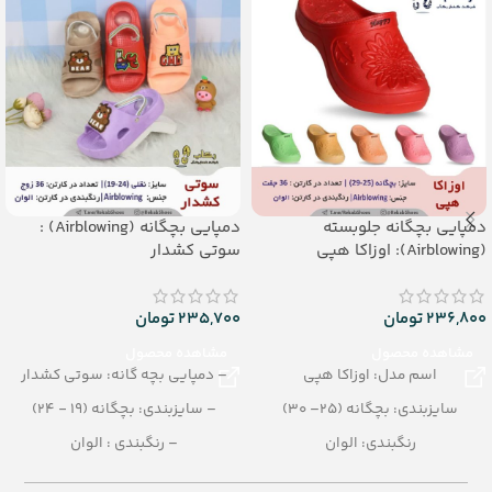
– جنس: EVA
جنس: Airblowing
دمپایی بچگانه جلوبسته
دمپایی بچگانه (Airblowing) :
(Airblowing): اوزاکا هپی
سوتی کشدار
236,800
تومان
235,700
تومان
مشاهده محصول
مشاهده محصول
اسم مدل: اوزاکا هپی
– دمپایی بچه گانه: سوتی کشدار
سایزبندی: بچگانه (25– 30)
– سایزبندی: بچگانه (19 - 24)
رنگبندی: الوان
– رنگبندی : الوان
تعداد در کارتن: 36 جفت
– تعداد در کارتن:36 جفت