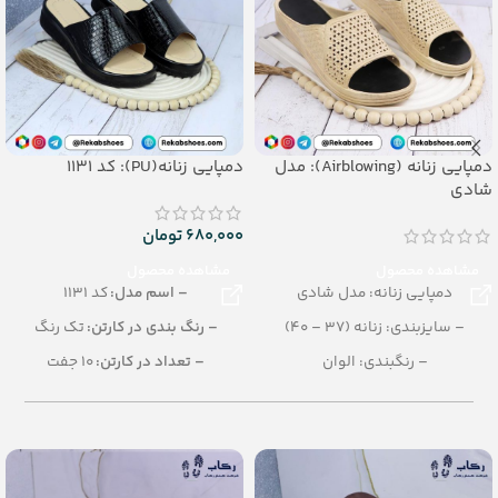
دمپایی زنانه (Airblowing): مدل
دمپایی زنانه(PU): کد 1131
شادی
680,000
تومان
مشاهده محصول
مشاهده محصول
دمپایی زنانه: مدل شادی
– اسم مدل:
کد 1131
– سایزبندی: زنانه (37 – 40)
– رنگ بندی در کارتن:
تک رنگ
– رنگبندی: الوان
– تعداد در کارتن:
10 جفت
– تعداد در کارتن: 20 جفت
– جنس:
PU
– جنس: AIRBLOWING
– سایزبندی:
زنانه (37 تا 41)