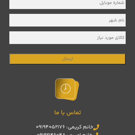
موبایل
*
نام
شهر
*
کالای
مورد
نیاز
تماس با ما
خانم کریمی: 09194052176