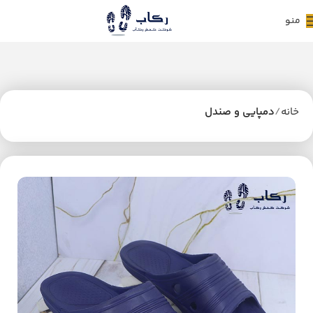
منو
خانه
دمپایی و صندل