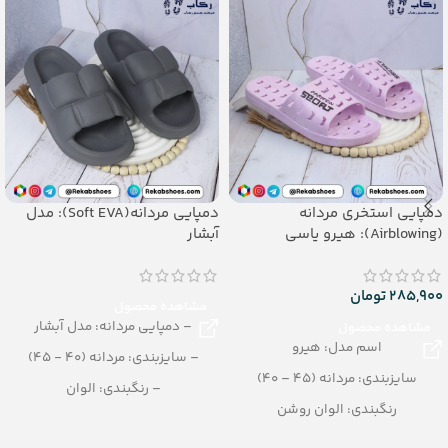
دمپایی استخری مردانه
دمپایی مردانه(Soft EVA): مدل
(Airblowing): هیرو یاسی
آبشار
285,900
تومان
مشاهده محصول
– دمپایی مردانه: مدل آبشار
مشاهده محصول
اسم مدل: هیرو
– سایزبندی: مردانه (40 - 45)
سایزبندی: مردانه (45 – 40)
– رنگبندی: الوان
رنگبندی: الوان روشن
– تعداد در کارتن: 14 جفت
تعداد در کارتن: 24 جفت