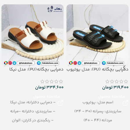
– جنس: Soft EVA
جنس: Airblowing
دمپایی بچگانه (PU): مدل یوتیوب
دمپایی بچگانه(PU): مدل نیکا
319,400
تومان
334,600
تومان
مشاهده محصول
مشاهده محصول
اسم مدل: یوتیوب
– دمپایی دخترانه: مدل نیکا
سایزبندی: پسرانه (30 - 34)
– سایزبندی: دخترانه -میانه
مردانه (44 – 40)
– رنگبندی در کارتن: الوان
میانه (36 - 39)
– تعداد در کارتن:20 جفت