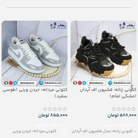
بچگانه (25 - 29)
– جنس: PU
رنگبندی: الوان
تعداد در کارتن: 30 جفت
جنس: PU
کتونی زنانه: فشیون اف آیدان
کتونی مردانه: جردن ورنی (طوسی
(مشکی تمام)
سفید)
588,000
تومان
855,000
تومان
مشاهده محصول
مشاهده محصول
– کتونی زنانه: مدل فشیون اف آیدان
کتونی مردانه: جردن ورنی