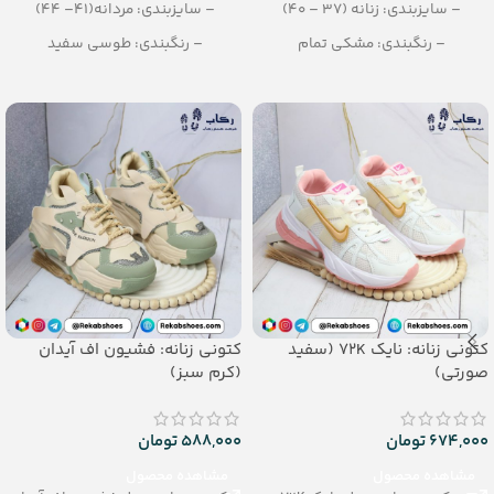
– سایزبندی: زنانه (37 – 40)
– سایزبندی: مردانه(41– 44)
– رنگبندی: مشکی تمام
– رنگبندی: طوسی سفید
– تعداد در کارتن: 10 جفت
– تعداد در کارتن: 8 جفت
کتونی زنانه: نایک 72K (سفید
کتونی زنانه: فشیون اف آیدان
صورتی)
(کرم سبز)
674,000
تومان
588,000
تومان
مشاهده محصول
مشاهده محصول