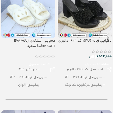
دمپایی زنانه (PU): کد 1920 دالبری
دمپایی استخری زنانه(EVA
SOFT):فانتا سفید
862,000
تومان
مشاهده محصول
مشاهده محصول
اسم مدل: کد 1920 دالبری
اسم مدل: فانتا
– سایزبندی: زنانه (37 – 41)
سایزبندی: زنانه (37 - 42)
– رنگبندی در کارتن: تک رنگ
رنگبندی: الوان
– تعداد در کارتن: 10 جفت
تعداد در کارتن: 20 جفت
– جنس زیره: PU
جنس: EVA SOFT