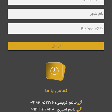
موبایل
*
نام
شهر
*
کالای
مورد
نیاز
تماس با ما
خانم کریمی: 09194052176
خانم امیری: 09192146048