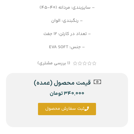
– سایزبندی: مردانه (40-45)
– رنگبندی: الوان
– تعداد در کارتن: 12 جفت
– جنس: EVA SOFT
(
1
بررسی مشتری)
قیمت محصول (عمده)
340,000
تومان
ثبت سفارش محصول