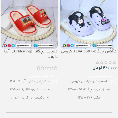
کراکس بچگانه (EVA Soft): کرومی
دمپایی بچگانه (Airblowing): آریا
تا به تا
420,000
تومان
مشاهده محصول
مشاهده محصول
اسم مدل: کراکس کرومی
– دمپایی نقلی: آریا تا به تا
سایزبندی: بچگانه (25 -30)
– سایزبندی: نقلی(21– 25)
نقلی (22 - 25)
– رنگبندی در کارتن: الوان
رنگبندی: الوان
– تعداد در کارتن:24 جفت
تعداد در کارتن: 24 جفت
– جنس: Airblowing