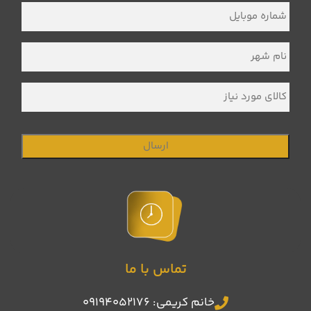
خانوادگی
*
شماره
موبایل
*
نام
شهر
*
کالای
مورد
نیاز
تماس با ما
خانم کریمی: 09194052176