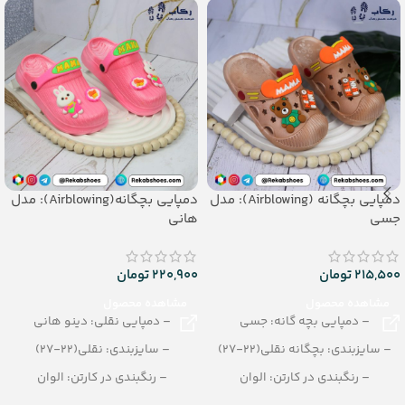
تعداد در کارتن: 12 جفت
جنس رویه : pvc
جنس: SOFT EVA
دمپایی بچگانه (Airblowing): مدل
دمپایی بچگانه(Airblowing): مدل
جسی
هانی
215,500
تومان
220,900
تومان
مشاهده محصول
مشاهده محصول
– دمپایی بچه گانه: جسی
– دمپایی نقلی: دینو هانی
– سایزبندی: بچگانه نقلی(22-27)
– سایزبندی: نقلی(22-27)
– رنگبندی در کارتن: الوان
– رنگبندی در کارتن: الوان