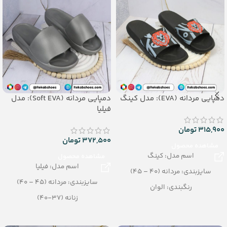
دمپایی مردانه (EVA): مدل کینگ
دمپایی مردانه (Soft EVA): مدل
فیلیا
315,900
تومان
372,500
تومان
مشاهده محصول
اسم مدل: کینگ
مشاهده محصول
اسم مدل: فیلیا
سایزبندی: مردانه (40 – 45)
سایزبندی: مردانه (45 – 40)
رنگبندی: الوان
زنانه (37-40)
تعداد در کارتن: 16 جفت
رنگبندی: الوان
جنس زیره : eva