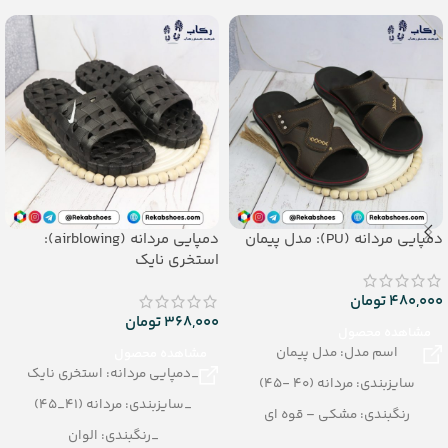
دمپایی مردانه (PU): مدل پیمان
دمپایی مردانه (airblowing):
استخری نایک
480,000
تومان
368,000
تومان
مشاهده محصول
اسم مدل: مدل پیمان
مشاهده محصول
_دمپایی مردانه: استخری نایک
سایزبندی: مردانه (40 -45)
_سایزبندی: مردانه (41_45)
رنگبندی: مشکی – قوه ای
_رنگبندی: الوان
تعداد در کارتن: 12 جفت