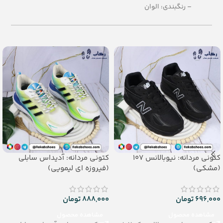
– رنگبندی: الوان
میانه (36 - 39)
– تعداد در کارتن: 24 جفت
بچگانه (25 - 29)
– جنس: EVA
رنگبندی: الوان
تعداد در کارتن: 30 جفت
جنس: PU
کتونی مردانه: نیوبالانس 107
کتونی مردانه: آدیداس سابلی
(مشکی)
(فیروزه ای لیمویی)
696,000
تومان
888,000
تومان
مشاهده محصول
مشاهده محصول