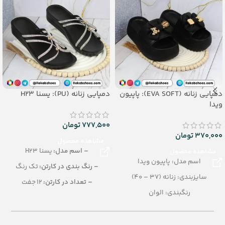
دمپایی زنانه (EVA SOFT): پاپیون
دمپایی زنانه (PU): یسنا H23
ویدا
777,500
تومان
370,000
تومان
مشاهده محصول
– اسم مدل:
یسنا H23
مشاهده محصول
اسم مدل: پاپیون ویدا
– رنگ بندی در کارتن:
تک رنگ
سایزبندی: زنانه (37 – 40)
– تعداد در کارتن:
12 جفت
رنگبندی: الوان
– جنس:
PU
تعداد در کارتن: 12 جفت
– سایزبندی:
زنانه (36 تا 41)
جنس: EVA SOFT