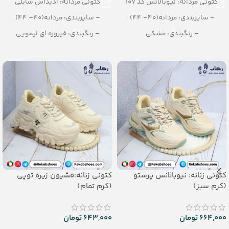
کتونی مردانه: نیوبالانس کد 107
کتونی مردانه: آدیداس سابلی
– سایزبندی: مردانه(40– 44)
– سایزبندی: مردانه(40– 44)
– رنگبندی: مشکی
– رنگبندی: فیروزه ای لیمویی
– تعداد در کارتن: 10 جفت
– تعداد در کارتن: 8 جفت
کتونی زنانه: نیوبالانس پرستو
کتونی زنانه:فشیون زیره توپی
(کرم سبز)
(کرم تمام)
664,000
تومان
643,000
تومان