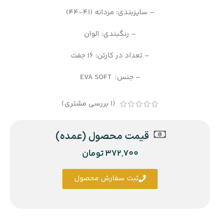
– سایزبندی: مردانه (41-44)
– رنگبندی: الوان
– تعداد در کارتن: 16 جفت
– جنس: EVA SOFT
(
1
بررسی مشتری)
قیمت محصول (عمده)
372,700
تومان
ثبت سفارش محصول