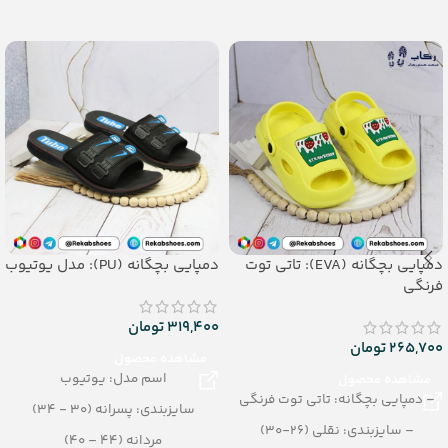
_تعداد در کارتن: 24 جفت مواد درجه
جنس: PU
دو
_جنس: airblowing
دمپایی بچگانه (EVA): تاتی توت
دمپایی بچگانه (PU): مدل یوتیوب
فرنگی
319,400
تومان
265,700
تومان
مشاهده محصول
اسم مدل: یوتیوب
مشاهده محصول
– دمپایی بچگانه: تاتی توت فرنگی
سایزبندی: پسرانه (30 - 34)
– سایزبندی: نقلی (26-30)
مردانه (44 – 40)