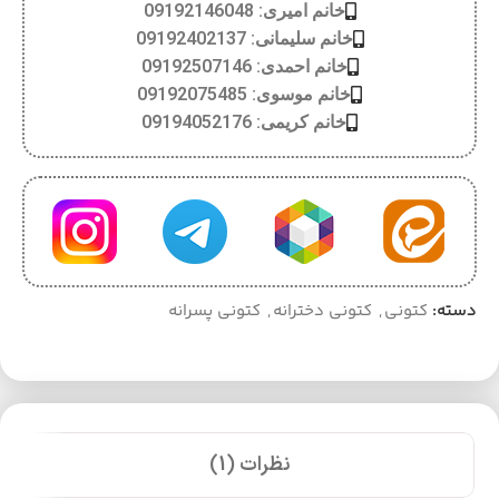
خانم امیری: 09192146048
خانم سلیمانی: 09192402137
خانم احمدی: 09192507146
خانم موسوی: 09192075485
خانم کریمی: 09194052176
دسته:
کتونی
,
کتونی دخترانه
,
کتونی پسرانه
نظرات (1)