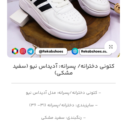
بزرگنمایی تصویر
کتونی دخترانه/ پسرانه: آدیداس نیو (سفید
مشکی)
– کتونی دخترانه/پسرانه: مدل آدیداس نیو
– سایزبندی: دخترانه/پسرانه (31– 36)
– رنگبندی: سفید مشکی