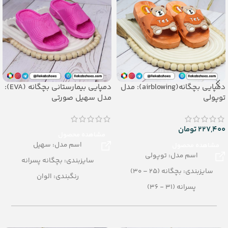
دمپایی بچگانه(airblowing): مدل
دمپایی بیمارستانی بچگانه (EVA):
توپولی
مدل سهیل صورتی
227,400
تومان
مشاهده محصول
اسم مدل: سهیل
مشاهده محصول
اسم مدل: توپولی
سایزبندی: بچگانه پسرانه
سایزبندی: بچگانه (25 – 30)
رنگبندی: الوان
پسرانه (31 - 36)
تعداد در کارتن: 36 جفت
رنگبندی: الوان
جنس: EVA
تعداد در کارتن: 24 جفت