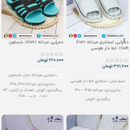
دمپایی استخری مردانه (EVA
دمپایی مردانه (EVA): بارسلون
Soft): خط دار طوسی
220,000
تومان
371,700
تومان
مشاهده محصول
_دمپایی مردانه: مدل بارسلون
مشاهده محصول
اسم مدل: استخری خط دار طوسی
_سایزبندی: مردانه (40_45)
سایزبندی: مردانه (45 – 40)
_رنگبندی: الوان _تعداد در کارتن: 24
جفت _جنس: EVA
رنگبندی: الوان
تعداد در کارتن: 20 جفت
جنس: EVA Soft