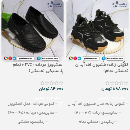
جنس: Air blowing
کتونی زنانه: فشیون اف آیدان
اسکیچرز مردانه (PVC): تمام
(مشکی تمام)
پلاستیکی (مشکی)
588,000
تومان
84,000
تومان
مشاهده محصول
مشاهده محصول
– کتونی زنانه: مدل فشیون اف آیدان
– کتونی مردانه: مدل اسکیچرز
– سایزبندی: زنانه (37 – 40)
– سایزبندی: مردانه (45 – 40)
– رنگبندی: مشکی تمام
– رنگبندی: مشکی