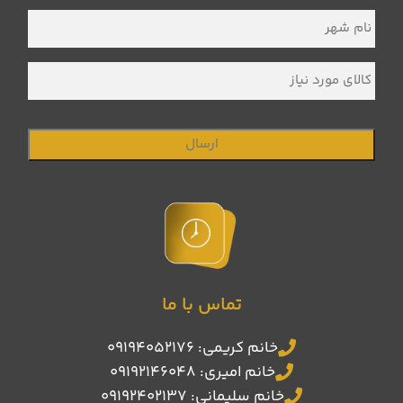
نام
شهر
*
کالای
مورد
نیاز
تماس با ما
خانم کریمی: 09194052176
خانم امیری: 09192146048
خانم سلیمانی: 09192402137