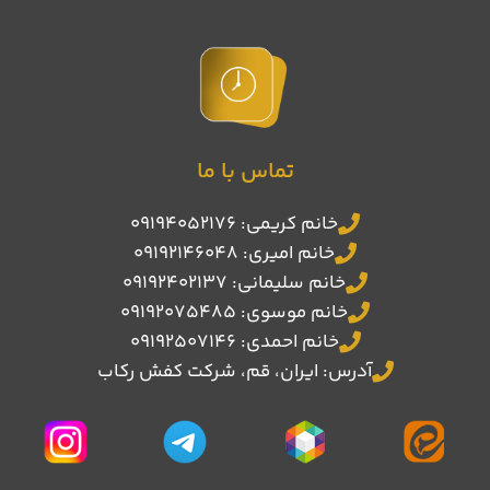
تماس با ما
خانم کریمی: 09194052176
خانم امیری: 09192146048
خانم سلیمانی: 09192402137
خانم موسوی: 09192075485
خانم احمدی: 09192507146
آدرس: ایران، قم، شرکت کفش رکاب