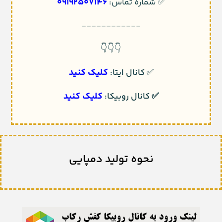
09192507146
✅ شماره تماس:
------------
👇👇👇
کلیک کنید
✅
کانال ایتا:
کلیک کنید
✅
کانال روبیکا:
نحوه تولید دمپایی