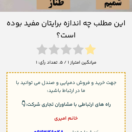
راه های ارتباطی با مشاوران تجاری شرکت:👇
خانم امیری
09192146048
✅ شماره تماس:
------------
خانم موسوی
09192075485
✅ شماره تماس:
------------
خانم کریمی
09194052176
✅ شماره تماس: