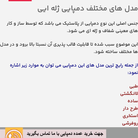
ساده
طرح دار
استخری
روفرشی