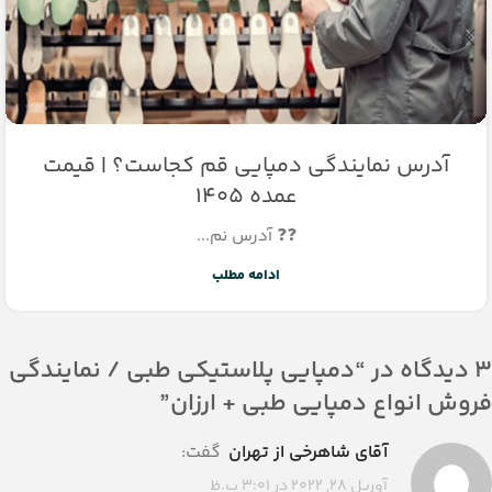
آدرس نمایندگی دمپایی قم کجاست؟ | قیمت
عمده 1405
❓❓ آدرس نم...
ادامه مطلب
3 دیدگاه در “
دمپایی پلاستیکی طبی / نمایندگی
فروش انواع دمپایی طبی + ارزان
”
آقای شاهرخی از تهران
گفت:
آوریل 28, 2022 در 3:01 ب.ظ