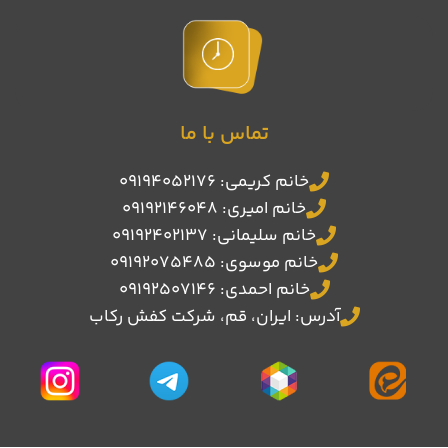
تماس با ما
خانم کریمی: 09194052176
خانم امیری: 09192146048
خانم سلیمانی: 09192402137
خانم موسوی: 09192075485
خانم احمدی: 09192507146
آدرس: ایران، قم، شرکت کفش رکاب