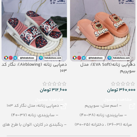
دمپایی زنانه(EVA Soft): مدل
دمپایی زنانه (Airblowing): نگار کد
سوپریم
103
360,000
تومان
312,600
تومان
مشاهده محصول
مشاهده محصول
– اسم مدل: سوپریم
– دمپایی زنانه: مدل نگار کد 103
– سایزبندی: زنانه (38-40)
– سایزبندی: زنانه (37-40)
میانه (31-36) ، دخترانه (25-30)
– رنگبندی در کارتن: الوان با طرح های
مختلف
– رنگ بندی: الوان