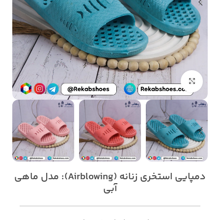
بزرگنمایی تصویر
دمپایی استخری زنانه (Airblowing): مدل ماهی
آبی