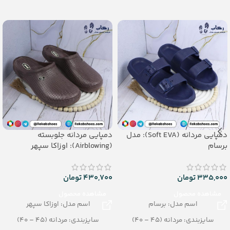
– تعداد در کارتن: 24 جفت
– تعداد در کارتن: 16 جفت
– جنس: Airblowing
– جنس: Soft EVA
دمپایی مردانه (Soft EVA): مدل
دمپایی مردانه جلوبسته
برسام
(Airblowing): اوزاکا سپهر
335,000
تومان
430,700
تومان
مشاهده محصول
مشاهده محصول
اسم مدل: برسام
اسم مدل: اوزاکا سپهر
سایزبندی: مردانه (45 – 40)
سایزبندی: مردانه (45 – 40)