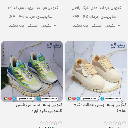
مشاهده محصول
مشاهده محصول
کتونی مردانه: مدل نایک بافتی
کتونی مردانه: نیوبالانس کد 107
– سایزبندی: مردانه(41– 44)
– سایزبندی: مردانه(40– 44)
– رنگبندی: مشکی زیره سفید
– رنگبندی: مشکی زیره سفید
– تعداد در کارتن: 12 جفت
– تعداد در کارتن: 10 جفت
کتونی زنانه: ونس عدالت (کرم
کتونی زنانه: آدیداس فشن
تمام)
(لیمویی نقره ای)