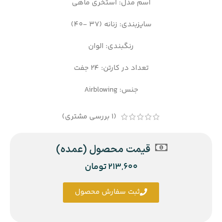
اسم مدل: استخری ماهی
سایزبندی: زنانه (37 -40)
رنگبندی: الوان
تعداد در کارتن: 24 جفت
جنس: Airblowing
(
1
بررسی مشتری)
قیمت محصول (عمده)
213,600
تومان
ثبت سفارش محصول