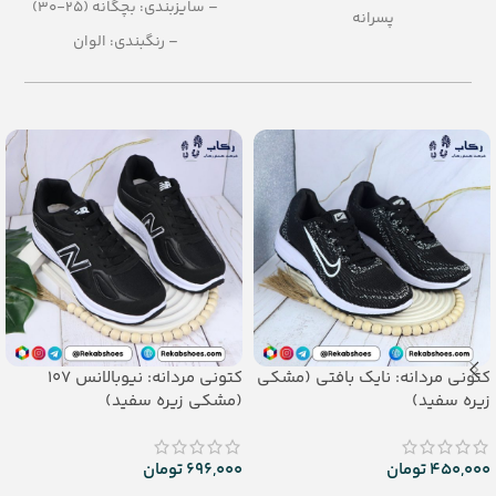
– سایزبندی: بچگانه (25-30)
پسرانه
– رنگبندی: الوان
– رنگبندی در کارتن: تک رنگ
– تعداد در کارتن: 24 جفت
– تعداد در کارتن: 36 جفت
– جنس: Airblowing
– جنس: PU
کتونی مردانه: نایک بافتی (مشکی
کتونی مردانه: نیوبالانس 107
زیره سفید)
(مشکی زیره سفید)
450,000
تومان
696,000
تومان