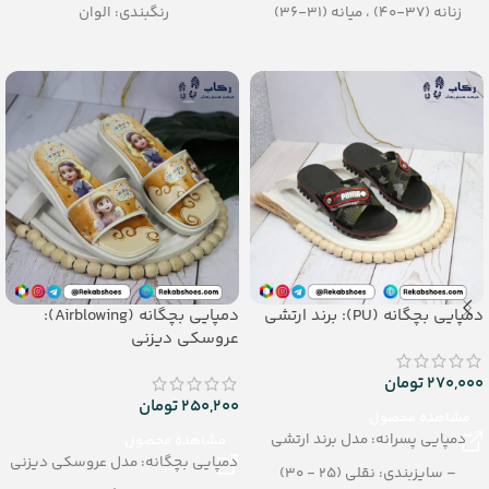
زنانه (37-40) ، میانه (31-36)
رنگبندی: الوان
رنگبندی: الوان
تعداد در کارتن: 20 جفت
تعداد در کارتن: 16 جفت
جنس: Airblowing
جنس: SOFT EVA
دمپایی بچگانه (PU): برند ارتشی
دمپایی بچگانه (Airblowing):
عروسکی دیزنی
270,000
تومان
250,200
تومان
مشاهده محصول
دمپایی پسرانه: مدل برند ارتشی
مشاهده محصول
دمپایی بچگانه: مدل عروسکی دیزنی
– سایزبندی: نقلی (25 - 30)