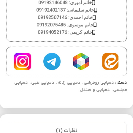
خانم امیری: 09192146048
خانم سلیمانی: 09192402137
خانم احمدی: 09192507146
خانم موسوی: 09192075485
خانم کریمی: 09194052176
دسته:
دمپایی روفرشی
,
دمپایی زنانه
,
دمپایی طبی
,
دمپایی
مجلسی
,
دمپایی و صندل
نظرات (1)