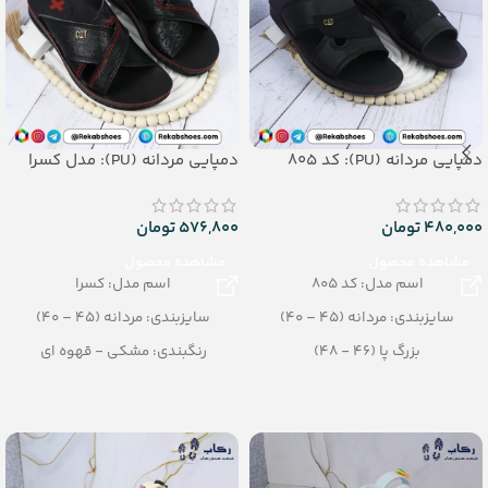
دمپایی مردانه (PU): کد 805
دمپایی مردانه (PU): مدل کسرا
480,000
تومان
576,800
تومان
مشاهده محصول
مشاهده محصول
اسم مدل: کد 805
اسم مدل: کسرا
سایزبندی: مردانه (45 – 40)
سایزبندی: مردانه (45 – 40)
بزرگ پا (46 - 48)
رنگبندی: مشکی - قهوه ای
رنگبندی: تک رنگ
تعداد در کارتن: 12 جفت
(مشکی، قهوه ای)
جنس: PU
تعداد در کارتن: 12 جفت
جنس: PU