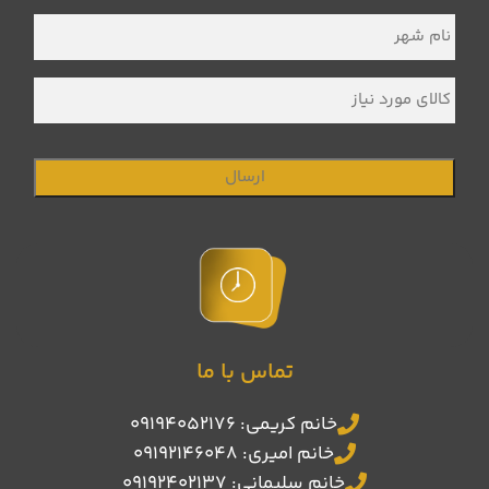
نام
شهر
*
کالای
مورد
نیاز
تماس با ما
خانم کریمی: 09194052176
خانم امیری: 09192146048
خانم سلیمانی: 09192402137