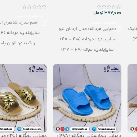
377,000
تومان
مشاهده محصول
اسم مدل: شاهرخ ا
مشاهده محصول
ایک
دمپایی مردانه: مدل اردلان نیو
سایزبندی: مردانه (44 – 41)
سایزبندی: مردانه (45 – 40)
رنگبندی: الوان پاس
سایزبندی: میانه (40 – 37)
تعداد در کارتن: 20 جفت
رنگبندی: الوان
جنس: Airblowing
تعداد در کارتن: 18 جفت
جنس: EVASOFT
ل
دمپایی بیمارستانی بچگانه (EVA):
دمپایی بچگانه (PU): مدل جلوه