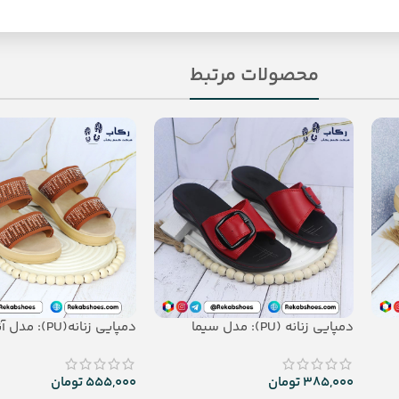
محصولات مرتبط
دمپایی زنانه (PU): مدل سیما
دمپایی زنانه(PU): مدل آناهیتا
385,000
تومان
555,000
تومان