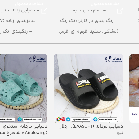
مشاهده محصول
مشاهده محصول
– اسم مدل: سیما
– دمپایی زنانه: مدل آ
– رنگ بندی در کارتن: تک رنگ
– سایزبندی: زنانه (37 –41)
(مشکی، سفید، قهوه ای، قرمز،
– رنگبندی: تک ر
عسلی، کرمی)
– تعداد در کارتن: 12 جفت
– تعداد در کارتن: 12 جفت
– جنس: PU
– جنس: PU
– سایزبندی: زنانه (37 تا 41)
دمپایی مردانه (EVASOFT): اردلان
دمپایی مردانه استخری
نیو
(Airblowing): شاهرخ سبز