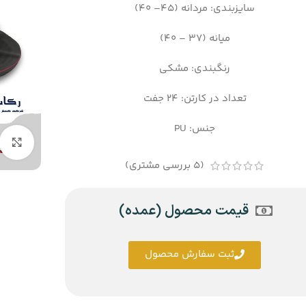
سایزبندی: مردانه (45– 40)
میانه (37 – 40)
رنگبندی: مشکی
تعداد در کارتن: 24 جفت
جنس: PU
(
5
بررسی مشتری)
قیمت محصول (عمده)
ثبت سفارش محصول