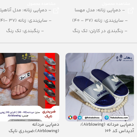
مشاهده محصول
مشاهده محصول
– دمپایی زنانه: مدل مهسا
– دمپایی زنانه: مدل آناهیتا
– سایزبندی: زنانه (37 – 40)
– سایزبندی: زنانه (37 –41)
– رنگبندی در کارتن: تک رنگ
– رنگبندی: تک رنگ
(قهوه ای، قرمز، سفید، مشکی،
– تعداد در کارتن: 12 جفت
کرمی، صورتی)
– جنس: PU
– تعداد در کارتن: 12 جفت
– جنس: PU
دمپایی مردانه (Airblowing):
دمپایی مردانه
آدیداس کد 106
(Airblowing):ضربدری نایک