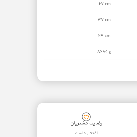
67 cm
37 cm
24 cm
8680 g
رضایت مشتریان
افتخار ماست