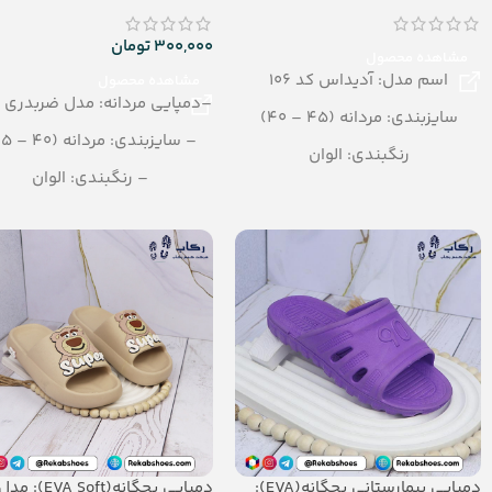
300,000
تومان
مشاهده محصول
اسم مدل: آدیداس کد 106
مشاهده محصول
–دمپایی مردانه: مدل ضربدری ن
سایزبندی: مردانه (45 – 40)
– سایزبندی: مردانه (40 – 45)
رنگبندی: الوان
– رنگبندی: الوان
تعداد در کارتن: 24 جفت
– تعداد در کارتن: 24 جفت
جنس: AirBlowing
– جنس: Airblowing
دمپایی بیمارستانی بچگانه(EVA):
دمپایی بچگانه(EVA Soft): مد