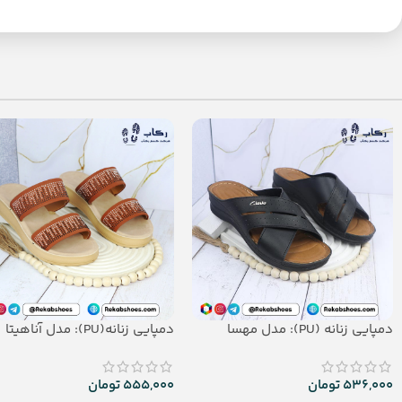
دمپایی زنانه (PU): مدل مهسا
دمپایی زنانه(PU): مدل آناهیتا
536,000
تومان
555,000
تومان