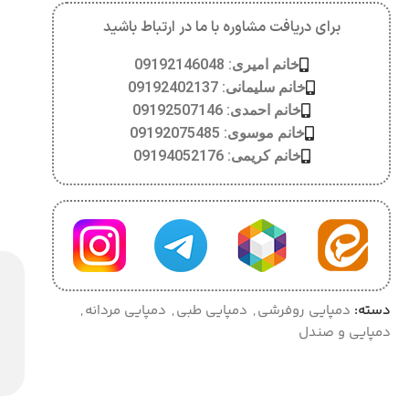
برای دریافت مشاوره با ما در ارتباط باشید
خانم امیری: 09192146048
خانم سلیمانی: 09192402137
خانم احمدی: 09192507146
خانم موسوی: 09192075485
خانم کریمی: 09194052176
دسته:
دمپایی روفرشی
,
دمپایی طبی
,
دمپایی مردانه
,
دمپایی و صندل