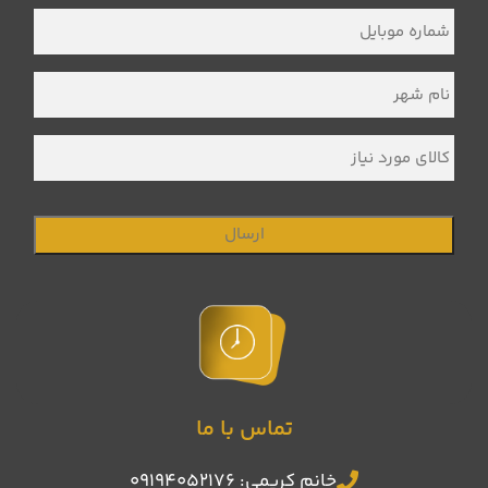
خانوادگی
*
شماره
موبایل
*
نام
شهر
*
کالای
مورد
نیاز
تماس با ما
خانم کریمی: 09194052176