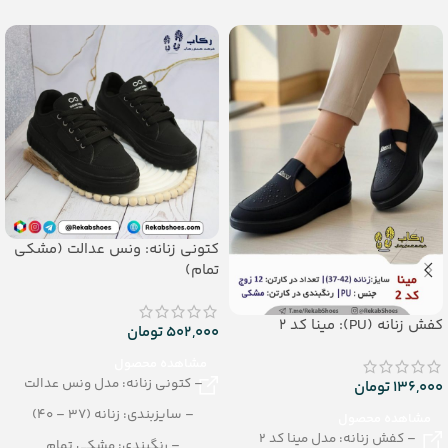
– تعداد در کارتن: 10 جفت
کتونی زنانه: ونس عدالت (مشکی
تمام)
کفش زنانه (PU): مینا کد 2
502,000
تومان
مشاهده محصول
– کتونی زنانه: مدل ونس عدالت
136,000
تومان
– سایزبندی: زنانه (37 – 40)
مشاهده محصول
– کفش زنانه: مدل مینا کد 2
– رنگبندی: مشکی تمام