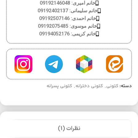
خانم امیری: 09192146048
خانم سلیمانی: 09192402137
خانم احمدی: 09192507146
خانم موسوی: 09192075485
خانم کریمی: 09194052176
دسته:
کتونی
,
کتونی دخترانه
,
کتونی پسرانه
نظرات (1)