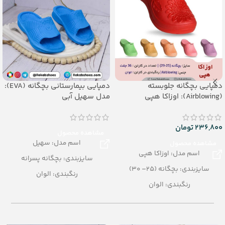
دمپایی بچگانه جلوبسته
دمپایی بیمارستانی بچگانه (EVA):
(Airblowing): اوزاکا هپی
مدل سهیل آبی
236,800
تومان
مشاهده محصول
اسم مدل: سهیل
مشاهده محصول
اسم مدل: اوزاکا هپی
سایزبندی: بچگانه پسرانه
سایزبندی: بچگانه (25– 30)
رنگبندی: الوان
رنگبندی: الوان
تعداد در کارتن: 36 جفت
تعداد در کارتن: 36 جفت
جنس: EVA
جنس: Airblowing