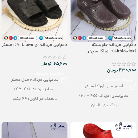
دمپایی مردانه جلوبسته
دمپایی مردانه (Airblowing): مستر
(Airblowing): اوزاکا سپهر
165,200
تومان
430,700
تومان
مشاهده محصول
_دمپایی مردانه: مدل مستر
مشاهده محصول
اسم مدل: اوزاکا سپهر
_سایز مردانه: (40_45)
سایزبندی: مردانه (45 – 40)
_تعداد در کارتن: 24 جفت
رنگبندی: الوان
_رنگبندی: الوان
تعداد در کارتن: 20 جفت
_جنس: Airblowing
جنس: Airblowing