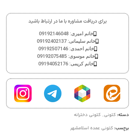
برای دریافت مشاوره با ما در ارتباط باشید
خانم امیری: 09192146048
خانم سلیمانی: 09192402137
خانم احمدی: 09192507146
خانم موسوی: 09192075485
خانم کریمی: 09194052176
دسته:
کتونی
,
کتونی دخترانه
برچسب:
کتونی عمده اسلامشهر