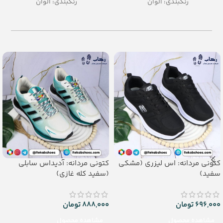
رنگبندی: الوان
رنگبندی: الوان
تعداد در کارتن: 36 جفت
تعداد در کارتن: 36 جفت
جنس: EVA
جنس: EVA
کتونی مردانه: اس لیزری (مشکی
کتونی مردانه: آدیداس سابلی
سفید)
(سفید کله غازی)
696,000
تومان
888,000
تومان
مشاهده محصول
مشاهده محصول