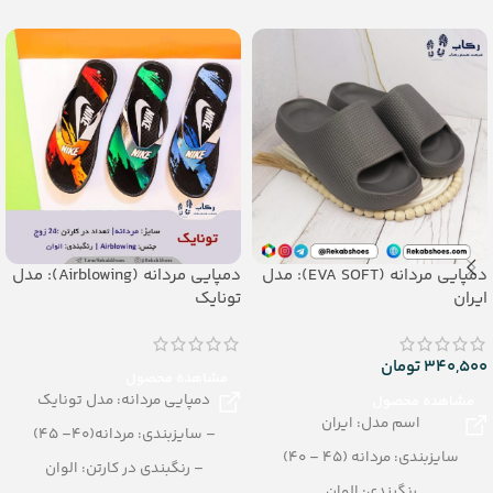
دمپایی مردانه (EVA SOFT): مدل
دمپایی مردانه (Airblowing): مدل
ایران
تونایک
340,500
تومان
مشاهده محصول
دمپایی مردانه: مدل تونایک
مشاهده محصول
اسم مدل: ایران
– سایزبندی: مردانه(40– 45)
سایزبندی: مردانه (45 – 40)
– رنگبندی در کارتن: الوان
رنگبندی: الوان