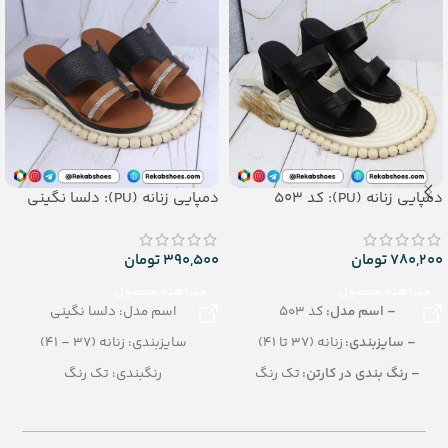
دمپایی زنانه (PU): کد 503
دمپایی زنانه (PU): دلسا نگینی
780,200
تومان
390,500
تومان
مشاهده محصول
مشاهده محصول
– اسم مدل:
کد 503
اسم مدل: دلسا نگینی
– سایزبندی:
زنانه (37 تا 41)
سایزبندی: زنانه (37 – 41)
– رنگ بندی در کارتن:
تک رنگ
رنگبندی: تک رنگ
– تعداد در کارتن:
10 جفت
تعداد در کارتن: 12 جفت
– جنس:
PU
جنس: PU