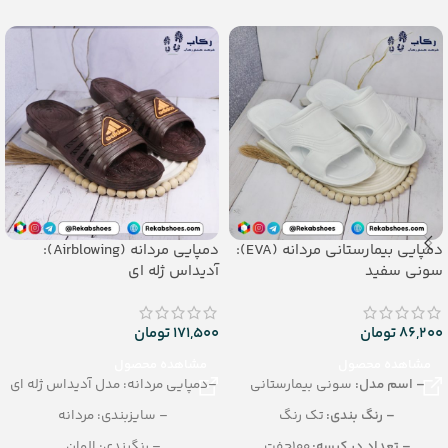
دمپایی بیمارستانی مردانه (EVA):
دمپایی مردانه (Airblowing):
سونی سفید
آدیداس ژله ای
86,200
تومان
171,500
تومان
مشاهده محصول
مشاهده محصول
– اسم مدل:
سونی بیمارستانی
–دمپایی مردانه: مدل آدیداس ژله ای
– رنگ بندی:
تک رنگ
– سایزبندی: مردانه
– تعداد در کیسه:
100جفت
– رنگبندی: الوان