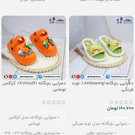
– جنس:
EVA
– تعداد در کارتن: 24 جفت
– سایزبندی:
مردانه (41 تا 45)
– جنس: Airblowing
– قیمت مواد درجه دو: 47/500
دمپایی بچگانه(Airblowing): توت
دمپایی بچگانه (EVASoft): کراکس
فرنگی
توماس
180,700
تومان
مشاهده محصول
– دمپایی بچگانه: مدل کراکس
مشاهده محصول
– دمپایی بچگانه: مدل توت فرنگی
توماس
– سایزبندی: نقلی
– سایزبندی: نقلی بچگانه (21 – 28)