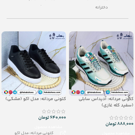
دخترانه
– رنگبندی: الوان
– رنگبندی در کارتن: الوان
– تعداد در کارتن: 16 جفت
– تعداد در کارتن:24 جفت
– جنس: evasoft
– جنس: airblowing
کتونی مردانه: آدیداس سابلی
کتونی مردانه: مدل اکو (مشکی)
(سفید کله غازی)
640,000
تومان
888,000
تومان
مشاهده محصول
کتونی مردانه: مدل اکو
مشاهده محصول