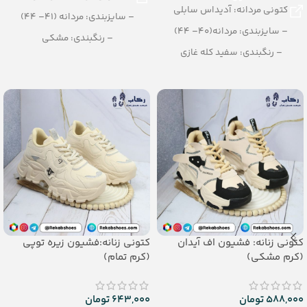
کتونی مردانه: آدیداس سابلی
– سایزبندی: مردانه (41– 44)
– سایزبندی: مردانه(40– 44)
– رنگبندی: مشکی
– رنگبندی: سفید کله غازی
– تعداد در کارتن: 8 جفت
– تعداد در کارتن: 8 جفت
کتونی زنانه: فشیون اف آیدان
کتونی زنانه:فشیون زیره توپی
(کرم مشکی)
(کرم تمام)
588,000
تومان
643,000
تومان