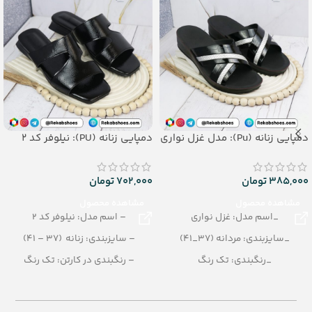
دمپایی زنانه (Pu): مدل غزل نواری
دمپایی زنانه (PU): نیلوفر کد 2
385,000
تومان
702,000
تومان
مشاهده محصول
مشاهده محصول
_اسم مدل: غزل نواری
– اسم مدل: نیلوفر کد 2
_سایزبندی: مردانه (37_41)
– سایزبندی: زنانه (37 – 41)
_رنگبندی: تک رنگ
– رنگبندی در کارتن: تک رنگ
_تعداد در کارتن: 12 جفت
– تعداد در کارتن: 10 جفت
_جنس: pu
– جنس زیره: PU