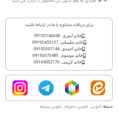
10
افرادی که هم اکنون این محصول را بازدید می کنند
برای دریافت مشاوره با ما در ارتباط باشید
خانم امیری: 09192146048
خانم سلیمانی: 09192402137
خانم احمدی: 09192507146
خانم موسوی: 09192075485
خانم کریمی: 09194052176
دسته:
کتونی
,
کتونی دخترانه
,
کتونی پسرانه