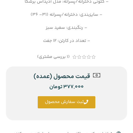
– کتونی دخترانه/پسرانه: مدل آدیداس برشکا
– سایزبندی: دخترانه/پسرانه (31– 36)
– رنگبندی: سفید سبز
– تعداد در کارتن: 12 جفت
(
1
بررسی مشتری)
قیمت محصول (عمده)
377,000
تومان
ثبت سفارش محصول