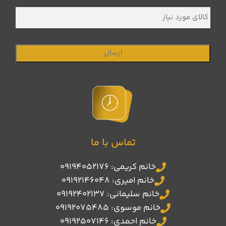
کالای
مورد
نیاز
تماس با ما
خانم کریمی: 09194052176
خانم امیری: 09192146048
خانم سلیمانی: 09192402137
خانم موسوی: 09192075485
خانم احمدی: 09192507146