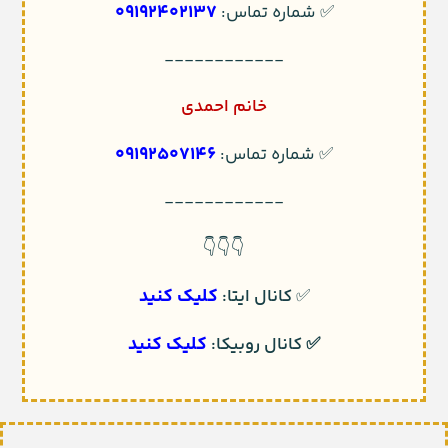
09192402137
✅ شماره تماس:
------------
خانم احمدی
09192507146
✅ شماره تماس:
------------
👇👇👇
کلیک کنید
✅
کانال ایتا:
کلیک کنید
✅
کانال روبیکا: