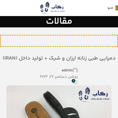
منو
مقالات
دمپایی طبی زنانه ارزان و شیک + تولید داخل (IRAN)
admin
روشن دسامبر 27, 2022
5