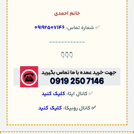
خانم احمدی
09192507146
✅ شماره تماس:
------------
👇👇👇
کلیک کنید
✅
کانال ایتا:
کلیک کنید
✅
کانال روبیکا: