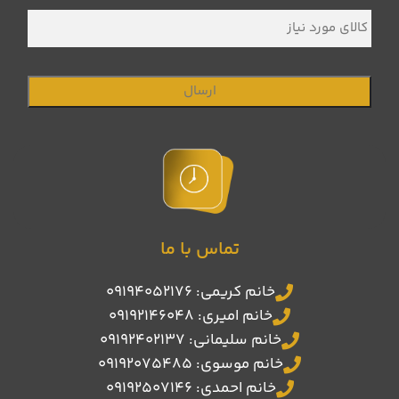
کالای
مورد
نیاز
تماس با ما
خانم کریمی: 09194052176
خانم امیری: 09192146048
خانم سلیمانی: 09192402137
خانم موسوی: 09192075485
خانم احمدی: 09192507146